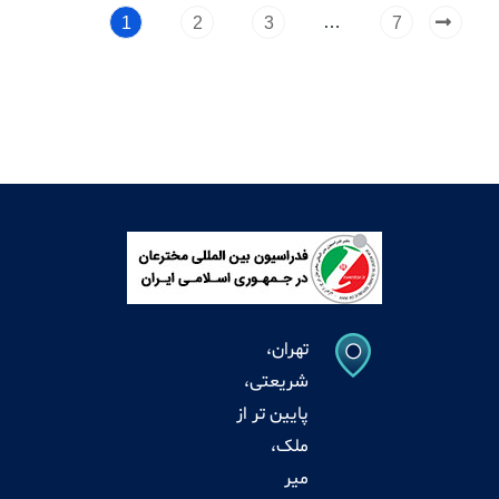
…
1
2
3
7
تهران،
شریعتی،
پایین تر از
ملک،
میر