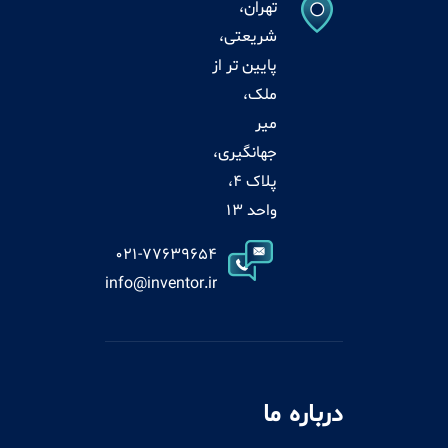
تهران،
شریعتی،
پایین تر از
ملک،
میر
جهانگیری،
پلاک 4،
واحد 13
021-77639654
info@inventor.ir
درباره ما