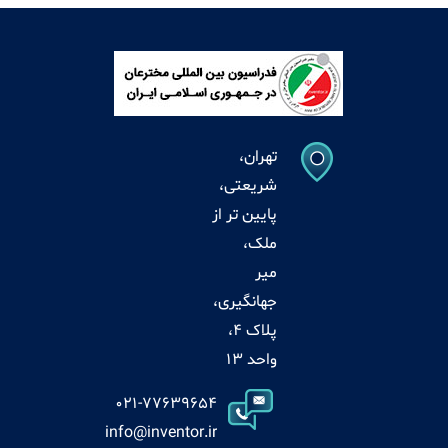
تهران،
شریعتی،
پایین تر از
ملک،
میر
جهانگیری،
پلاک 4،
واحد 13
021-77639654
info@inventor.ir