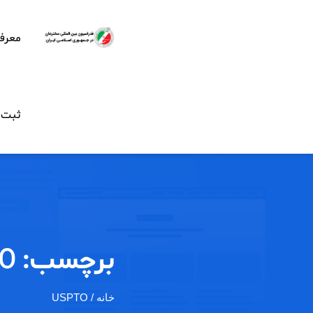
معرف
ثبت ن
برچسب:
O
خانه
/ USPTO