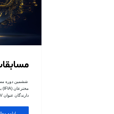
مسابقات 
مخت
دارندگان عنوان INV؛ ثبت نام در این رویداد…
ادامه مط