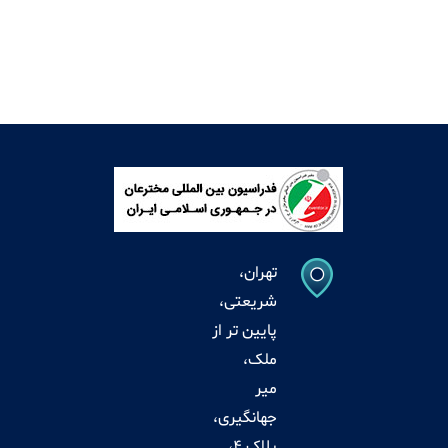
تهران،
شریعتی،
پایین تر از
ملک،
میر
جهانگیری،
پلاک 4،