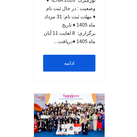
نورمبرگ “iENA 2026” ♦
وضعيت : در حال ثبت نام
♦ مهلت ثبت نام: 31 مرداد
ماه 1405 ♦ تاریخ
برگزاری: 8 لغایت 11 آبان
ماه 1405 ♦دریافت…
ادامه
مطلب