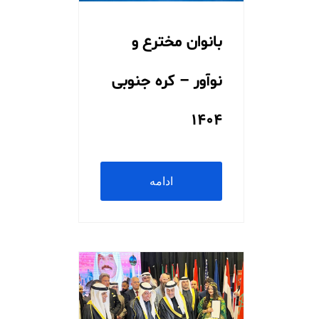
بانوان مخترع و
نوآور – کره جنوبی
1404
ادامه
مطلب