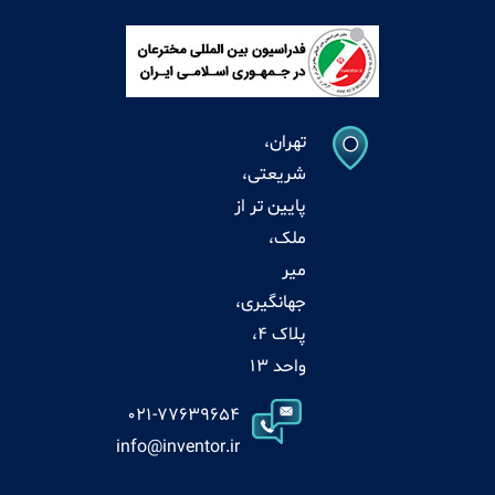
تهران،
شریعتی،
پایین تر از
ملک،
میر
جهانگیری،
پلاک 4،
واحد 13
021-77639654
info@inventor.ir