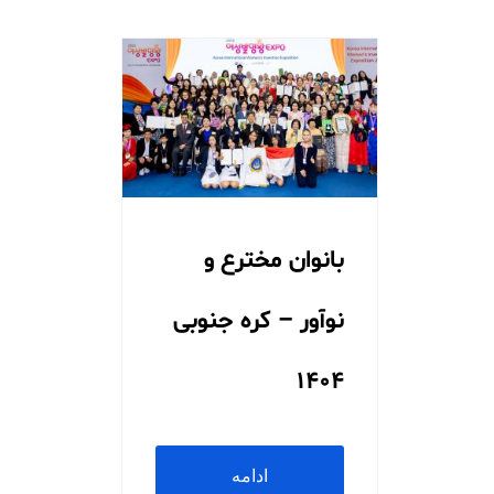
بانوان مخترع و
نوآور – کره جنوبی
1404
ادامه