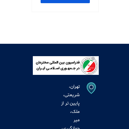
مطلب
تهران،
شریعتی،
پایین تر از
ملک،
میر
جهانگیری،