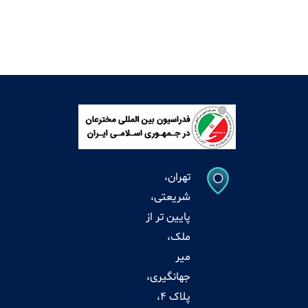
تهران،
شریعتی،
پایین تر از
ملک،
میر
جهانگیری،
پلاک 4،