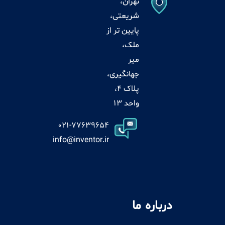
تهران،
شریعتی،
پایین تر از
ملک،
میر
جهانگیری،
پلاک 4،
واحد 13
021-77639654
info@inventor.ir
درباره ما