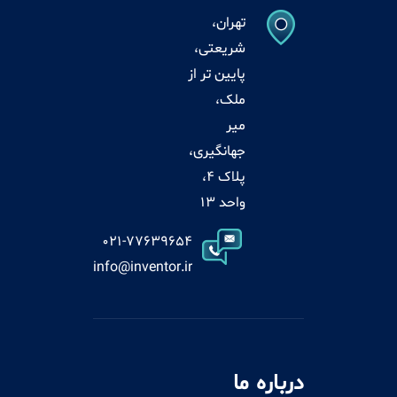
تهران،
شریعتی،
پایین تر از
ملک،
میر
جهانگیری،
پلاک 4،
واحد 13
021-77639654
info@inventor.ir
درباره ما