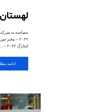
لهستان ای
اینتارگ ۲۰۲۲ –…
ادامه مط