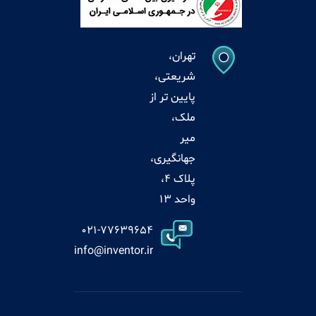
تهران،
شریعتی،
پایین تر از
ملک،
میر
جهانگیری،
پلاک 4،
واحد 13
021-77639654
info@inventor.ir