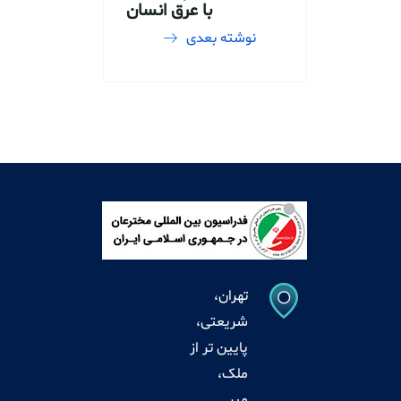
با عرق انسان
نوشته بعدی
تهران،
شریعتی،
پایین تر از
ملک،
میر