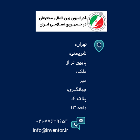
تهران،
شریعتی،
پایین تر از
ملک،
میر
جهانگیری،
پلاک 4،
واحد 13
021-77639654
info@inventor.ir