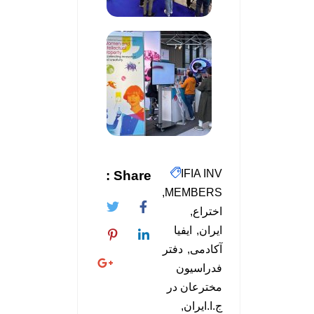
IFIA INV
Share :
MEMBERS
اختراع
ایران
ایفیا
آکادمی
دفتر
فدراسیون
مخترعان در
ج.ا.ایران