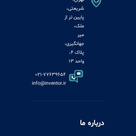
شریعتی،
پایین تر از
ملک،
میر
جهانگیری،
پلاک 4،
واحد 13
021-77639654
info@inventor.ir
درباره ما