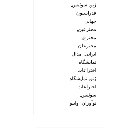
ژنو
سوئیس
فدراسیون
جهانی
مخترعین
مخترع
مخترعان
ایرانی
مدال
نمایشگاه
اختراعات
ژنو
نمایشگاه
اختراعات
سوئیس
نوآوران
وایپو