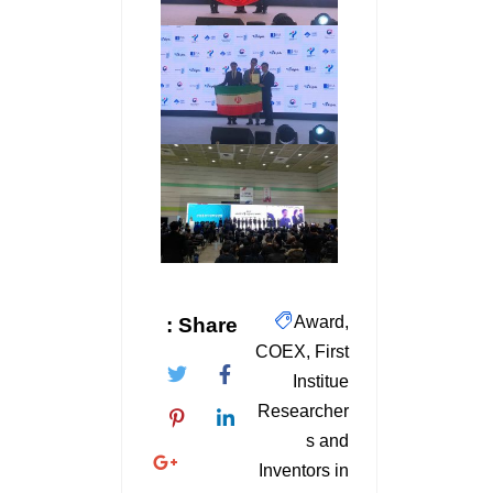
Award
Share :
COEX
First
Institue
Researcher
s and
Inventors in