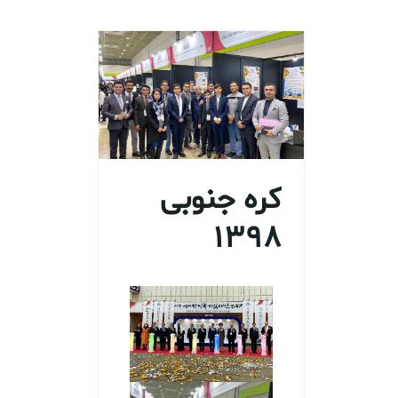
کره جنوبی
1398