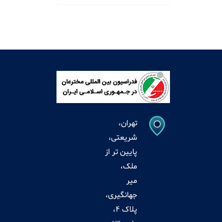
تهران،
شریعتی،
پایین تر از
ملک،
میر
جهانگیری،
پلاک 4،