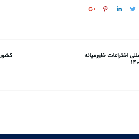
لی اختراعات خاورمیانه
کشور س