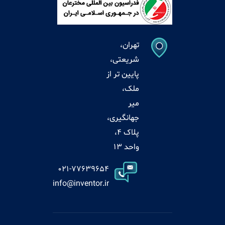
تهران،
شریعتی،
پایین تر از
ملک،
میر
جهانگیری،
پلاک 4،
واحد 13
021-77639654
info@inventor.ir