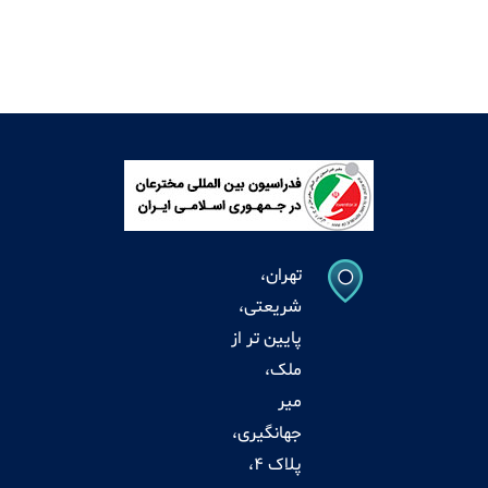
تهران،
شریعتی،
پایین تر از
ملک،
میر
جهانگیری،
پلاک 4،