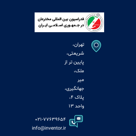
تهران،
شریعتی،
پایین تر از
ملک،
میر
جهانگیری،
پلاک 4،
واحد 13
021-77639654
info@inventor.ir