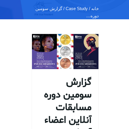
خانه
/ Case Study / گزارش سومین
دوره…
گزارش
سومین دوره
مسابقات
آنلاین اعضاء