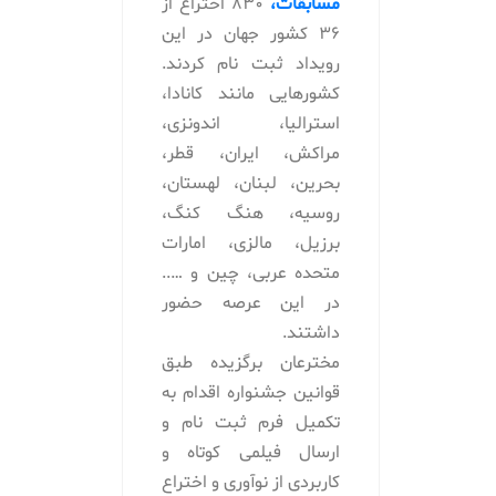
مسابقات،
830 اختراع از
36 کشور جهان در این
رویداد ثبت نام کردند.
کشورهایی مانند کانادا،
استرالیا، اندونزی،
مراکش، ایران، قطر،
بحرین، لبنان، لهستان،
روسیه، هنگ کنگ،
برزیل، مالزی، امارات
متحده عربی، چین و …..
در این عرصه حضور
داشتند.
مخترعان برگزیده طبق
قوانین جشنواره اقدام به
تکمیل فرم ثبت نام و
ارسال فیلمی کوتاه و
کاربردی از نوآوری و اختراع