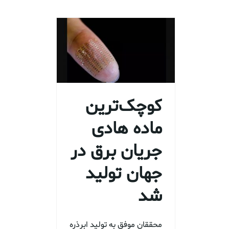
کوچک‌ترین
ماده هادی
جریان برق در
جهان تولید
شد
محققان موفق به تولید ابرذره