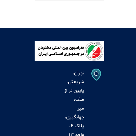
تهران،
شریعتی،
پایین تر از
ملک،
میر
جهانگیری،
پلاک 4،
واحد 13