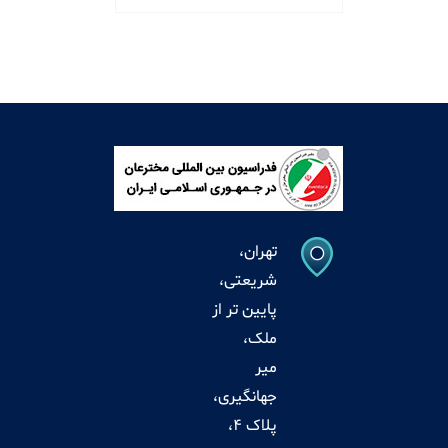
تهران،
شریعتی،
پایین تر از
ملک،
میر
جهانگیری،
پلاک 4،