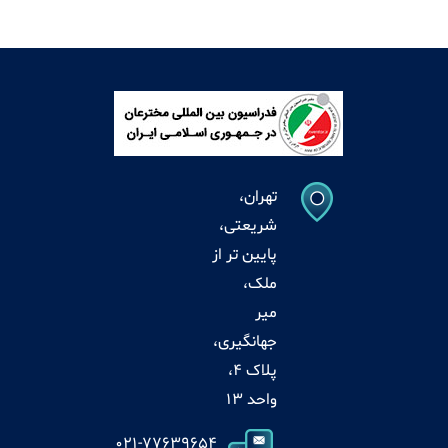
تهران،
شریعتی،
پایین تر از
ملک،
میر
جهانگیری،
پلاک 4،
واحد 13
021-77639654