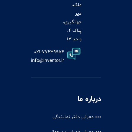
ملک،
میر
جهانگیری،
پلاک 4،
واحد 13
021-77639654
info@inventor.ir
درباره ما
معرفی دفتر نمایندگی