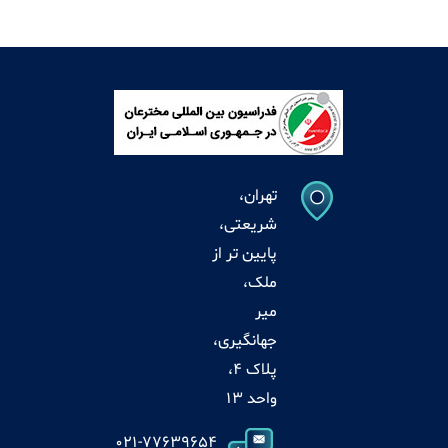
تهران،
شریعتی،
پایین تر از
ملک،
میر
جهانگیری،
پلاک 4،
واحد 13
021-77639654