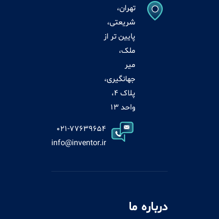
تهران،
شریعتی،
پایین تر از
ملک،
میر
جهانگیری،
پلاک 4،
واحد 13
021-77639654
info@inventor.ir
درباره ما