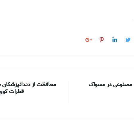
 مصنوعی در مسواک
محافظت از دندانپزشکان با
قطرات کووید-۱۹ را م