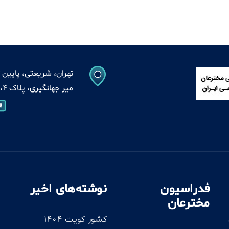
تهران، شریعتی، پایین ت
میر جهانگیری، پلاک 4، واحد 13
فدراسیون
نوشته‌های اخیر
مخترعان
کشور کویت 1404