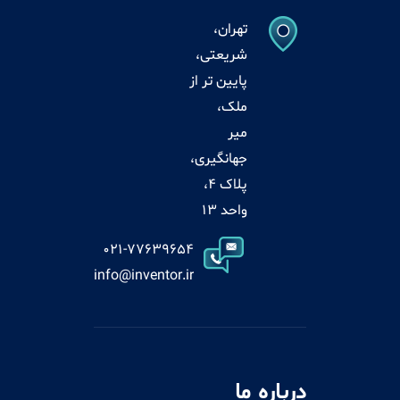
تهران،
شریعتی،
پایین تر از
ملک،
میر
جهانگیری،
پلاک 4،
واحد 13
021-77639654
info@inventor.ir
درباره ما