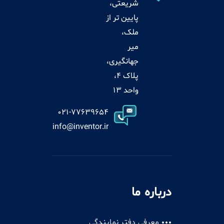
شریعتی،
پایین تر از
ملک،
میر
جهانگیری،
پلاک 4،
واحد 13
021-77639654
info@inventor.ir
درباره ما
معرفی دفتر نمایندگی