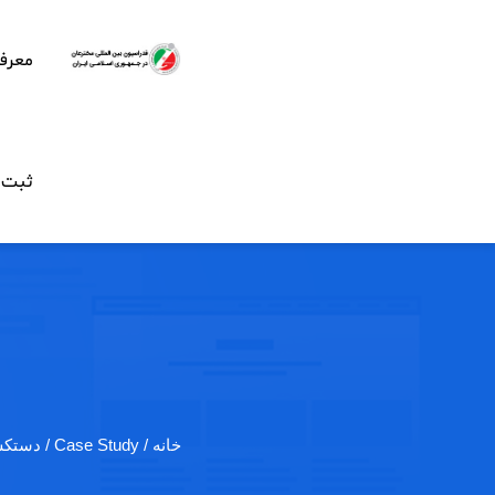
معرف
ثبت ن
خانه
/ Case Study / دستکش فضانوردی جدید…