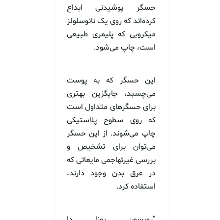
حسگر پوشیدنی ابداع
کرده‌اند که روی یک نانوسلولز
میکروبی که پلیمری طبیعی
است، چاپ می‌شود.
این حسگر که به پوست
می‌چسبد، جایگزین بهتری
برای حسگرهای متداول است
که روی سطوح پلاستیکی
چاپ می‌شوند. از این حسگر
می‌توان برای تشخیص و
بررسی غیرتهاجمی مایعاتی که
در عرق بدن وجود دارند،
استفاده کرد.
“روبسون روزا دا