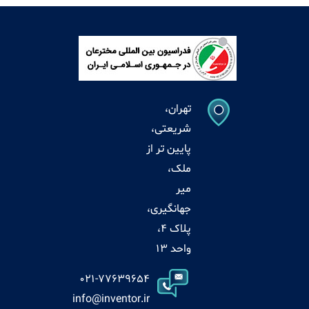
تهران،
شریعتی،
پایین تر از
ملک،
میر
جهانگیری،
پلاک 4،
واحد 13
021-77639654
info@inventor.ir