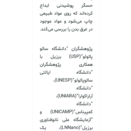
حسگر پوشیدنی ابداع
کرده‌اند که روی مواد طبیعی
چاپ می‌شود و مواد موجود
در عرق بدن را بررسی می‌کند.
پژوهشگران “دانشگاه سائو
پائولو”(USP) برزیل با
همکاری پژوهشگران
“دانشگاه ایالتی
سائوپائولو”(UNESP)،
“دانشگاه
آراراکوارا”(UNIARA)،
“دانشگاه
کمپیناس”(UNICAMP) و
“آزمایشگاه ملی نانوفناوری
برزیل”(LNNano)، یک