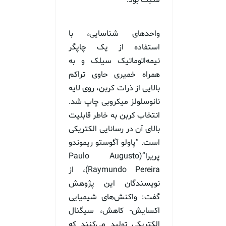
مثبت بود.
واحدهای شناسایی، با
استفاده از یک چاپگر
نیمه‌اتوماتیک سیلک و به
همراه خمیری حاوی تراکم
بالایی از ذرات کربن، روی لایه
نانوسلولز میکروبی چاپ شد.
انتخاب کربن به خاطر قابلیت
بالای آن در رسانایی الکتریکی
است. “پاولو آگوستو ریموندو
پریرا”(Paulo Augusto
Raymundo Pereira)، از
نویسندگان این پژوهش
گفت: واکنش‌های شیمیایی
اکسایش- کاهش، سیگنال
الکتریکی تولید می‌کنند که