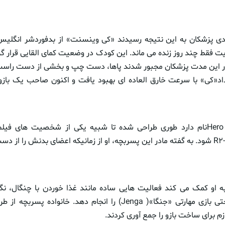
یل ۲۰۱۶ میلادی پزشکان به این نتیجه رسیدند «کی وینسنت» از بدفوردشر انگلیس
در این مدت پزشکان مجبور شدند پاها، دست چپ و بخشی از دست راست ا
این پروتز که Hero Armنام دارد طوری طراحی شده تا شبیه یکی از شخصیت ها
ستارگان» به نام R2-D2 شود. به گفته مادر این پسربچه، او از زمانیکه اعضای بدنش را
به او کمک می کند فعالیت هایی ساده مانند غذا خوردن با چنگال، ن