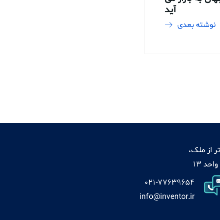
آید
نوشته بعدی
ر از ملک،
021-77639654
info@inventor.ir