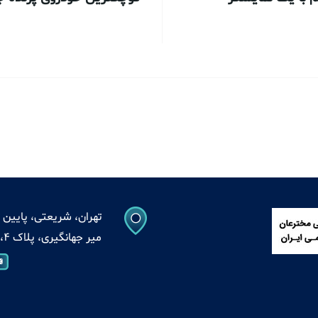
تهران، شریعتی، پایین ت
میر جهانگیری، پلاک 4، واحد 13