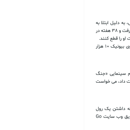
، به دلیل ابتلا به
ویروس مرگبار مننژیت فقط چند روز زنده می ماند. این کودک در وضعیت کمای القایی قرار گرفت و ۳۸ هفته در
و را قطع کنند.
اما پس از این رویداد«کی» با سرعت خارق العاده ای بهبود یافت و اکنون صاحب یک بازوی بیونیک ۱۰ هزار
ی فیلم سینمایی «جنگ
 از دست داد، می خواست
گه داشتن یک رول
دستمال توالت یا حتی بازی مهارتی «جنگا»( Jenga) را انجام دهد. خانواده پسربچه از طریق وب سایت Go