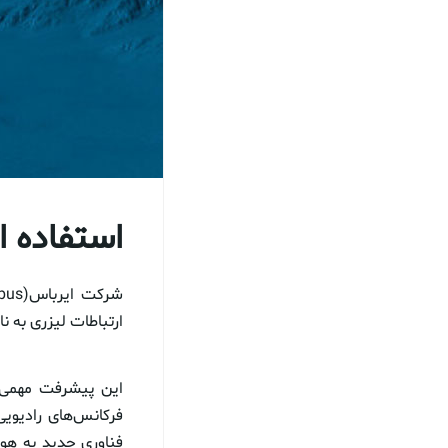
استفاده از
ارتباطات لیزری به نام “اولترا ایر”(aAir
این پیشرفت مهمی ا
فرکانس‌های رادیویی 
فناوری جدید به هواپ