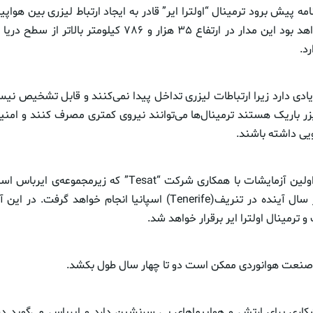
مه پیش برود ترمینال “اولترا ایر” قادر به ایجاد ارتباط لیزری بین هواپیما
مدار زمین ثابت خواهد بود این مدار در ارتفاع ۳۵ هزار و ۷۸۶ کیلوم
د.
یادی دارد زیرا ارتباطات لیزری تداخل پیدا نمی‌کنند و قابل تشخیص نیستن
لیزر باریک هستند ترمینال‌ها می‌توانند نیروی کمتری مصرف کنند و ا
ویی داشته باشند.
تا پایان سال ۲۰۲۱ اولین آزمایشات با همکاری شرکت “Tesat” که 
آزمایشات زمینی در سال آینده در تنریف(Tenerife) اسپانیا انجام خواه
 و ترمینال اولترا ایر برقرار خواهد شد.
ر صنعت هوانوردی ممکن است دو تا چهار سال طول بکشد.
شکاری برای ارتش و هواپیماهای بی سرنشین دارد و ایرباس می‌گوید د