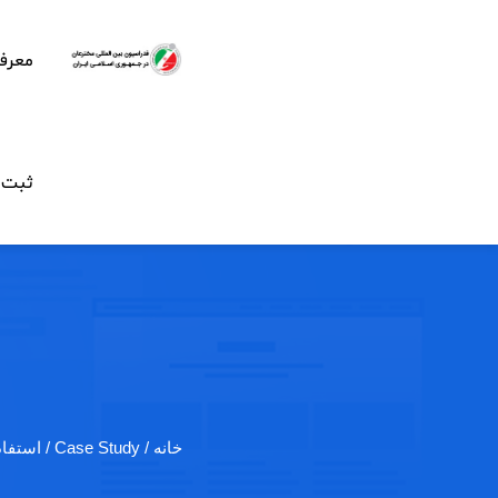
معرف
ثبت ن
خانه
/ Case Study / استفاده از لیزر…