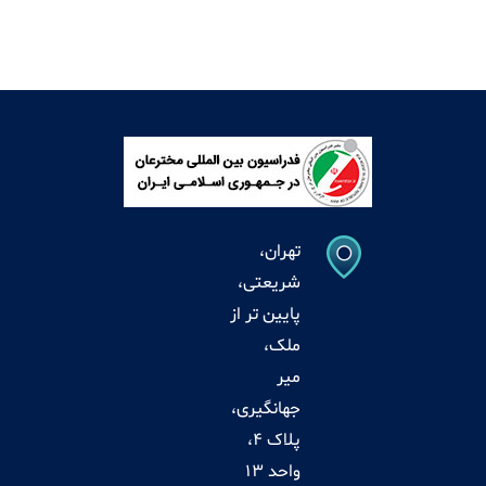
تهران،
شریعتی،
پایین تر از
ملک،
میر
جهانگیری،
پلاک 4،
واحد 13