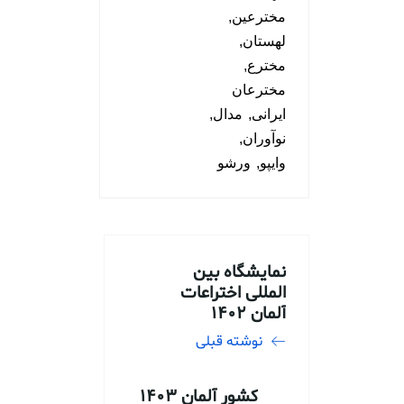
مخترعین
لهستان
مخترع
مخترعان
ایرانی
مدال
نوآوران
وایپو
ورشو
نمایشگاه بین
المللی اختراعات
آلمان 1402
نوشته قبلی
کشور آلمان 1403