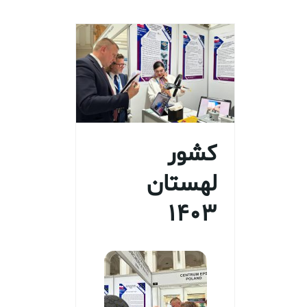
کشور
لهستان
1403