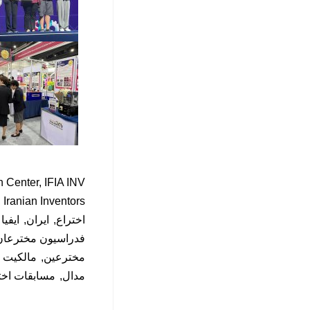
n Center
IFIA INV
Iranian Inventors
اختراع
ایران
ایفیا
فدراسیون مخترعان د
مخترعین
مالکیت 
مدال
مسابقات اختر