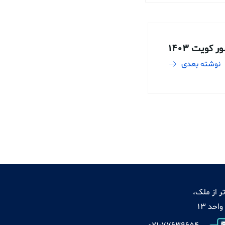
 کویت 1403
نوشته بعدی
ر از ملک،