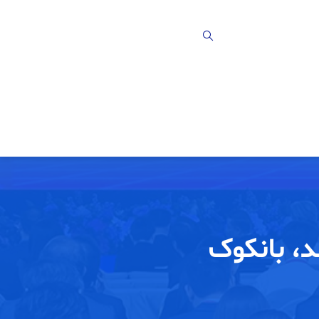
د، بانکوک