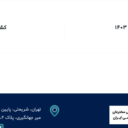
کشور
تهران، شریعتی، پایین ت
میر جهانگیری، پلاک 4، واحد 13