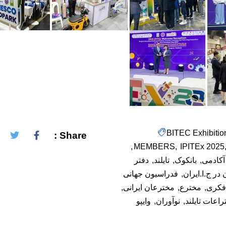
BITEC Exhibitio
Share :
MEMBERS
IPITEx 2025
 آکادمی
بانکوک
تایلند
دفتر
ر ج.ا.ایران
فدراسیون جهانی
فکری
مخترع
مخترعان ایرانی
اعات تایلند
نوآوران
وایپو