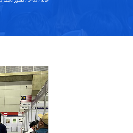
خانه
/ 1403 / کشور تایلند 1403