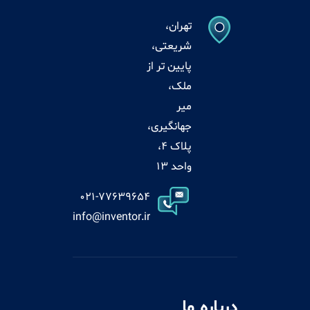
تهران،
شریعتی،
پایین تر از
ملک،
میر
جهانگیری،
پلاک 4،
واحد 13
021-77639654
info@inventor.ir
درباره ما