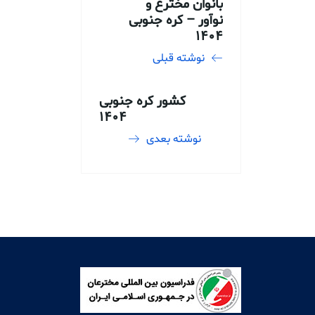
بانوان مخترع و
نوآور – کره جنوبی
1404
نوشته قبلی
کشور کره جنوبی
1404
نوشته بعدی