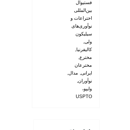
فستیوال
بین‌المللی
اختراعات و
نوآوری‌های
سیلیکون
ولی
کالیفرنیا
مخترع
مخترعان
ایرانی
مدال
نوآوران
وایپو،
USPTO