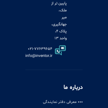
پایین تر از
ملک،
میر
جهانگیری،
پلاک 4،
واحد 13
021-77639654
info@inventor.ir
درباره ما
معرفی دفتر نمایندگی