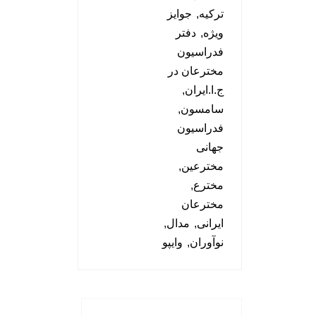
ترکیه
جوایز
ویژه
دفتر
فدراسیون
مخترعان در
ج.ا.ایران
سامسون
فدراسیون
جهانی
مخترعین
مخترع
مخترعان
ایرانی
مدال
نوآوران
وایپو