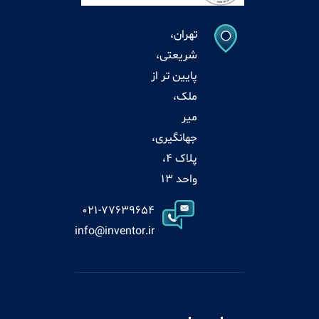
تهران،
شریعتی،
پایین تر از
ملک،
میر
جهانگیری،
پلاک 4،
واحد 13
021-77639654
info@inventor.ir