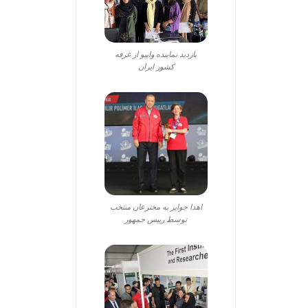
بازدید نماینده وایپو از غرفه
کشور ایران
اهدا جوایز به مخترعان منتخب
توسط رییس جمهور