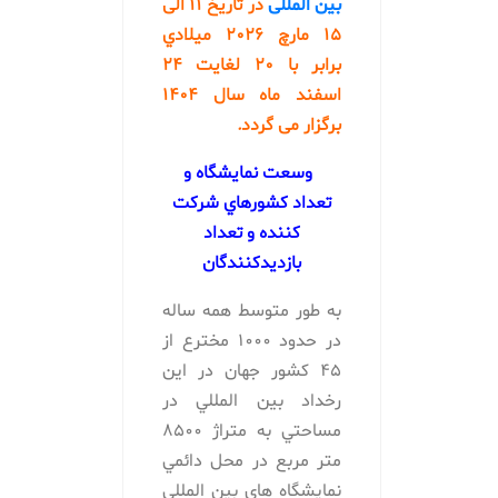
بین المللی
در تاریخ 11 الی
15 مارچ 2026 ميلادي
برابر با 20 لغایت 24
اسفند ماه سال 1404
برگزار می گردد
.
وسعت نمايشگاه و
تعداد كشورهاي شركت
كننده و تعداد
بازديدكنندگان
به طور متوسط همه ساله
در حدود 1000 مخترع از
45 كشور جهان در اين
رخداد بين المللي در
مساحتي به متراژ 8500
متر مربع در محل دائمي
نمايشگاه هاي بين المللي