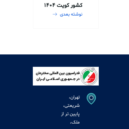
کشور کویت 1404
نوشته بعدی
تهران،
شریعتی،
پایین تر از
ملک،