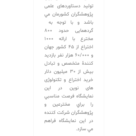
تولید دستاوردهای علمی
پژوهشگران كشورمان مي
باشد و با توجه به
گردهمایی حدود 800
مخترع با ارائه 1000
اختراع از 45 کشور جهان
و 60/000 هزار نفر بازدید
کنندۀ متخصص و تبادل
بیش از 30 میلیون دلار
خرید اختراع و تکنولوژی
های نوین در اين
نمايشگاه فرصت مناسبي
را براي مخترعين و
پژوهشگران شركت كننده
در اين نمايشگاه فراهم
مي سازد.