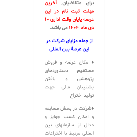
برای متقاضیان,
آخرین
مهلت ثبت نام در این
عرصه پایان وقت اداری 10
دی ماه 1404
می باشد.
از جمله مزایای شرکت در
این عرصۀ بین المللی
♦امکان عرضه و فروش
مستقیم دستاوردهای
پژوهشی و یافتن
پشتیبان مالی جهت
تولید اختراع
♦شرکت در بخش مسابقه
و امکان کسب جوایز و
مدال از سازمانهای بین
المللی مرتبط با اختراعات