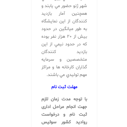
شهر ژنو حضور مي يابند و
همچنين آمار بازديد
كنندگان از اين نمايشگاه
به طور ميانگين در حدود
بیش از 20 هزار نفر بوده
كه در حدود نيمي از اين
بازديد كنندگان
متخصصين و سرمايه
گذاران كارخانه ها و مراكز
مهم توليدي مي باشند.
مهلت ثبت نام
با توجه مدت زمان لازم
جهت انجام مراحل اداری
ثبت نام و درخواست
روادید کشور سوئیس