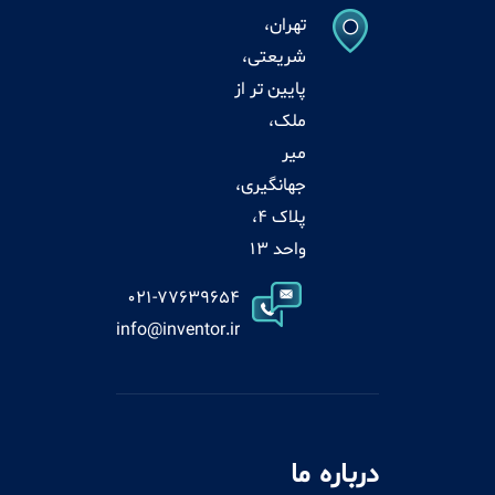
تهران،
شریعتی،
پایین تر از
ملک،
میر
جهانگیری،
پلاک 4،
واحد 13
021-77639654
info@inventor.ir
درباره ما