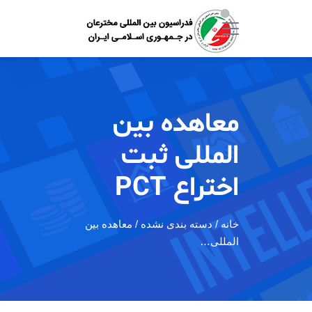
معاهده بین
المللی ثبت
اختراع PCT
خانه
/ دسته بندی نشده / معاهده بین
المللی…