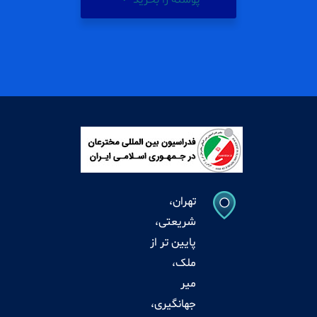
پوسته را بخرید
تهران،
شریعتی،
پایین تر از
ملک،
میر
جهانگیری،