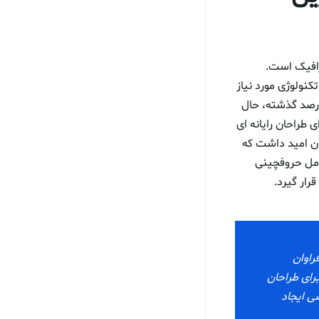
رافیک است.
کنولوژی مورد نیاز
درصد گذشته، حال
 طراحان رایانه ای
ان امید داشت که
شامل حروفچینی
رار گیرد.
راوان
رای طراحان
ی ایجاد