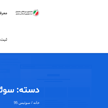
معرف
ثبت ن
دسته:
سوئی
خانه
/ سوئیس 95