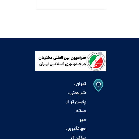
تهران،
شریعتی،
پایین تر از
ملک،
میر
جهانگیری،
پلاک 4،