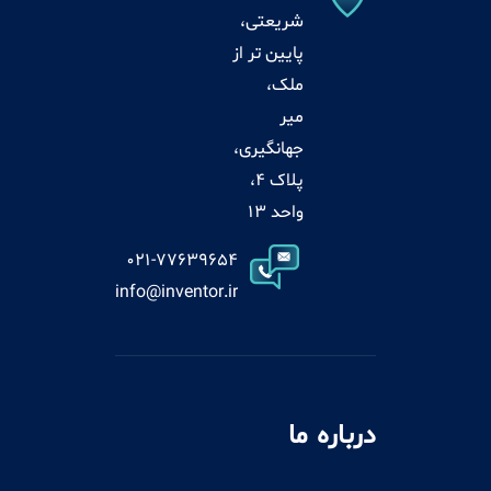
شریعتی،
پایین تر از
ملک،
میر
جهانگیری،
پلاک 4،
واحد 13
021-77639654
info@inventor.ir
درباره ما