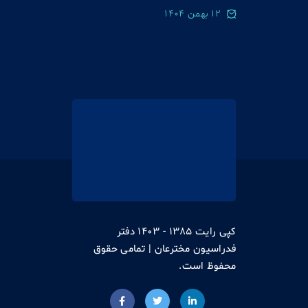
12 بهمن 1404
کپی رایت 1385 - 1403 دفتر
فدراسیون مخترعان | تمامی حقوق
محفوظ است.