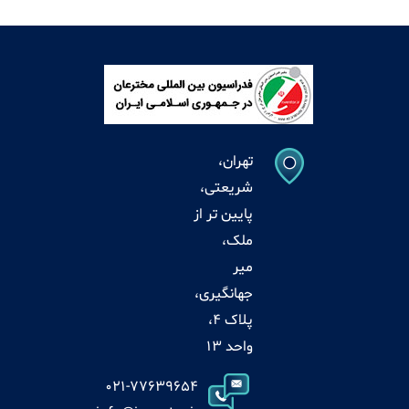
تهران،
شریعتی،
پایین تر از
ملک،
میر
جهانگیری،
پلاک 4،
واحد 13
021-77639654