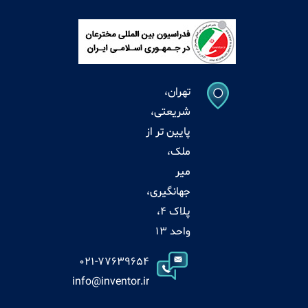
تهران،
شریعتی،
پایین تر از
ملک،
میر
جهانگیری،
پلاک 4،
واحد 13
021-77639654
info@inventor.ir