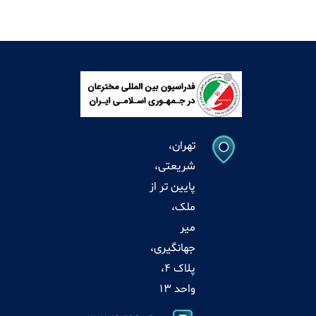
تهران،
شریعتی،
پایین تر از
ملک،
میر
جهانگیری،
پلاک 4،
واحد 13