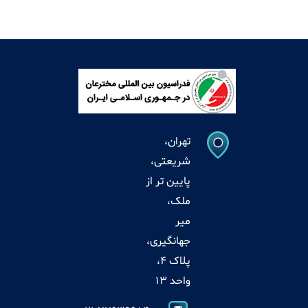
تهران،
شریعتی،
پایین تر از
ملک،
میر
جهانگیری،
پلاک 4،
واحد 13