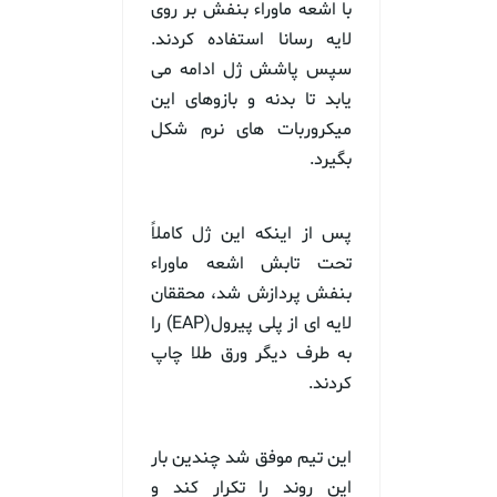
با اشعه ماوراء بنفش بر روی
لایه رسانا استفاده کردند.
سپس پاشش ژل ادامه می
یابد تا بدنه و بازوهای این
میکروربات های نرم شکل
بگیرد.
پس از اینکه این ژل کاملاً
تحت تابش اشعه ماوراء
بنفش پردازش شد، محققان
لایه ای از پلی پیرول(EAP) را
به طرف دیگر ورق طلا چاپ
کردند.
این تیم موفق شد چندین بار
این روند را تکرار کند و