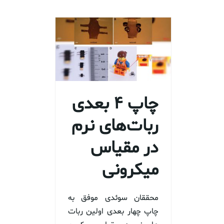
چاپ ۴ بعدی
ربات‌های نرم
در مقیاس
میکرونی
محققان سوئدی موفق به
چاپ چهار بعدی اولین ربات